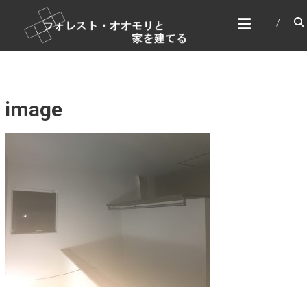
コ
フォレスト・オオモリと家
ン
を建てる
テ
家づくり＆DIY
ン
ツ
へ
ス
image
キ
ッ
プ