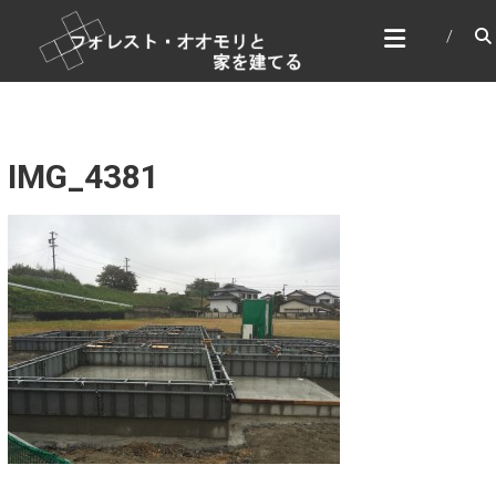
コ
フォレスト・オオモリと家
ン
を建てる
テ
家づくり＆DIY
ン
ツ
へ
ス
IMG_4381
キ
ッ
プ