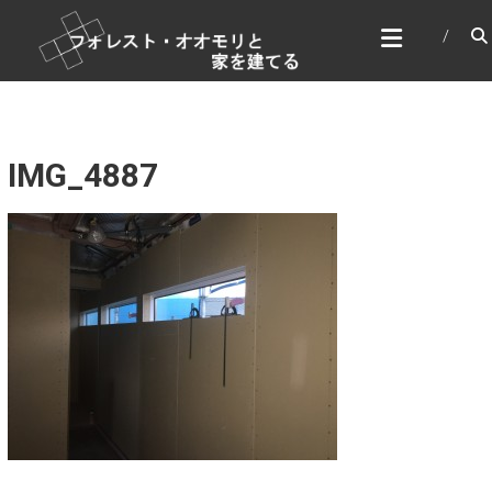
コ
フォレスト・オオモリと家
ン
を建てる
テ
家づくり＆DIY
ン
ツ
へ
ス
IMG_4887
キ
ッ
プ