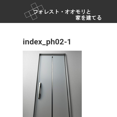
コ
フ
ン
テ
ォ
ン
レ
ツ
ス
へ
ス
ト・
index_ph02-1
キ
オ
ッ
オ
プ
モ
リ
と家
を建
て
る
家
づ