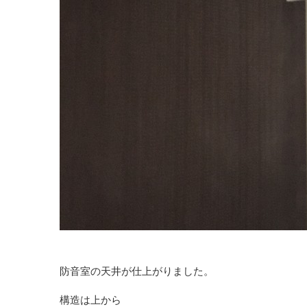
く
り
＆
DIY
防音室の天井が仕上がりました。
構造は上から