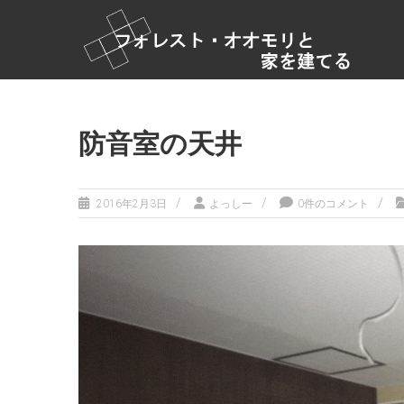
コ
フ
ン
テ
ォ
ン
レ
ツ
ス
へ
ス
ト・
防音室の天井
キ
オ
ッ
オ
プ
2016年2月3日
よっしー
0件のコメント
モ
リ
と家
を建
て
る
家
づ