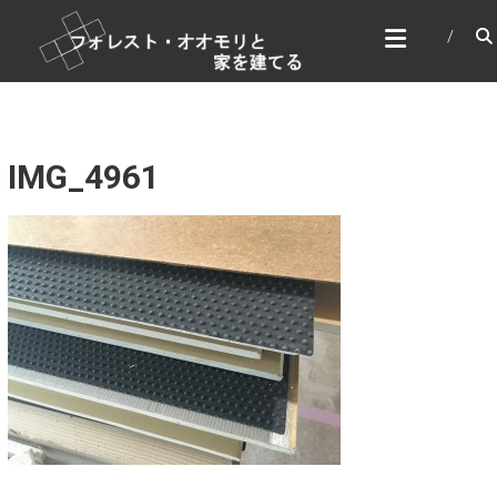
コ
フォレスト・オオモリと家
ン
を建てる
テ
家づくり＆DIY
ン
ツ
へ
ス
IMG_4961
キ
ッ
プ