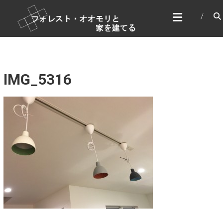
コ
フォレスト・オオモリと家
ン
を建てる
テ
家づくり＆DIY
ン
ツ
へ
ス
IMG_5316
キ
ッ
プ