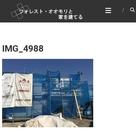
コ
フォレスト・オオモリと家
ン
を建てる
テ
家づくり＆DIY
ン
ツ
へ
ス
IMG_4988
キ
ッ
プ